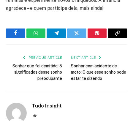
famílias e experimente novos brinquedos. A infância
agradece – e quem participa dela, mais ainda!
Facebook
WhatsApp
Telegram
Twitter
Pinterest
Copy
Link
PREVIOUS ARTICLE
NEXT ARTICLE
Sonhar que foi demitido: 5
Sonhar com acidente de
significados desse sonho
moto: O que esse sonho pode
preocupante
estar te dizendo
Tudo Insight
Website