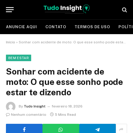
ANUNCIE AQUI
CONTATO
TERMOS DE USO
POLÍT
Início
»
Sonhar com acidente de moto: O que esse sonho pode estar te dizendo
BEM ESTAR
Sonhar com acidente de
moto: O que esse sonho pode
estar te dizendo
By
Tudo Insight
fevereiro 18, 2026
Nenhum comentário
5 Mins Read