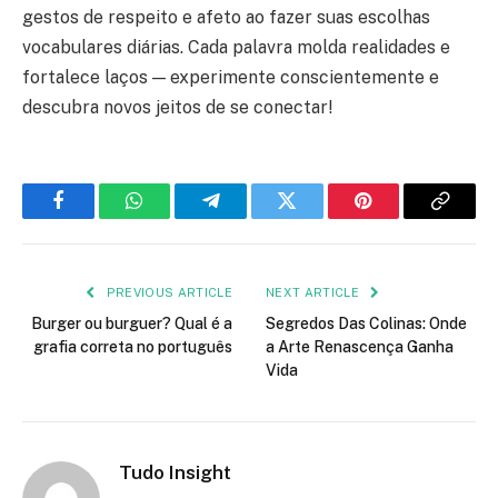
gestos de respeito e afeto ao fazer suas escolhas
vocabulares diárias. Cada palavra molda realidades e
fortalece laços — experimente conscientemente e
descubra novos jeitos de se conectar!
Facebook
WhatsApp
Telegram
Twitter
Pinterest
Copy
Link
PREVIOUS ARTICLE
NEXT ARTICLE
Burger ou burguer? Qual é a
Segredos Das Colinas: Onde
grafia correta no português
a Arte Renascença Ganha
Vida
Tudo Insight