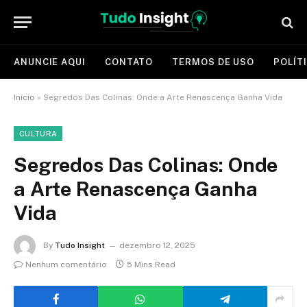
ANUNCIE AQUI
CONTATO
TERMOS DE USO
POLÍT
Início
»
Segredos Das Colinas: Onde a Arte Renascença Ganha Vida
CULTURA
Segredos Das Colinas: Onde
a Arte Renascença Ganha
Vida
By
Tudo Insight
dezembro 12, 2025
Nenhum comentário
5 Mins Read