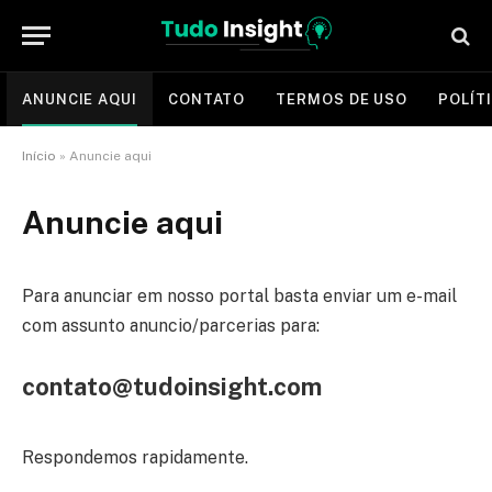
ANUNCIE AQUI
CONTATO
TERMOS DE USO
POLÍT
Início
»
Anuncie aqui
Anuncie aqui
Para anunciar em nosso portal basta enviar um e-mail
com assunto anuncio/parcerias para:
contato@tudoinsight.com
Respondemos rapidamente.