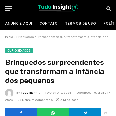
ANUNCIE AQUI
CONTATO
TERMOS DE USO
POLÍT
Início
»
Brinquedos surpreendentes que transformam a infância dos pequenos
CURIOSIDADES
Brinquedos surpreendentes
que transformam a infância
dos pequenos
By
Tudo Insight
fevereiro 17, 2026
Updated:
fevereiro 17,
2026
Nenhum comentário
5 Mins Read