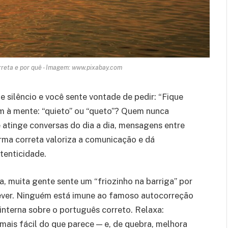
rreta e por quê - Imagem: www.pixabay.com
ilêncio e você sente vontade de pedir: “Fique
em à mente: “quieto” ou “queto”? Quem nunca
e atinge conversas do dia a dia, mensagens entre
rma correta valoriza a comunicação e dá
tenticidade.
, muita gente sente um “friozinho na barriga” por
ever. Ninguém está imune ao famoso autocorreção
 interna sobre o português correto. Relaxa:
mais fácil do que parece — e, de quebra, melhora