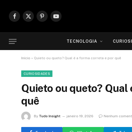
Facebook
X
Pinterest
YouTube
(Twitter)
TECNOLOGIA
CURIOS
Início
»
Quieto ou queto? Qual é a forma correta e por quê
CURIOSIDADES
Quieto ou queto? Qual 
quê
By
Tudo Insight
janeiro 19, 2026
Nenhum coment