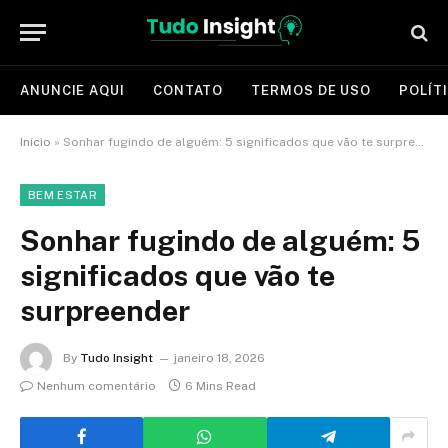
ANUNCIE AQUI
CONTATO
TERMOS DE USO
POLÍT
Início
»
Sonhar fugindo de alguém: 5 significados que vão te surpreender
BEM ESTAR
Sonhar fugindo de alguém: 5
significados que vão te
surpreender
By
Tudo Insight
janeiro 18, 2026
Nenhum comentário
6 Mins Read