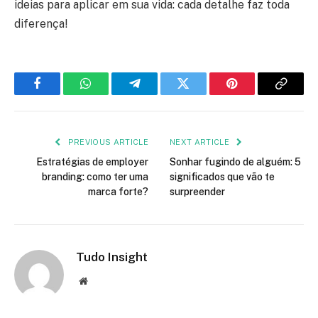
ideias para aplicar em sua vida: cada detalhe faz toda
diferença!
Facebook
WhatsApp
Telegram
Twitter
Pinterest
Copy
Link
PREVIOUS ARTICLE
NEXT ARTICLE
Estratégias de employer
Sonhar fugindo de alguém: 5
branding: como ter uma
significados que vão te
marca forte?
surpreender
Tudo Insight
Website