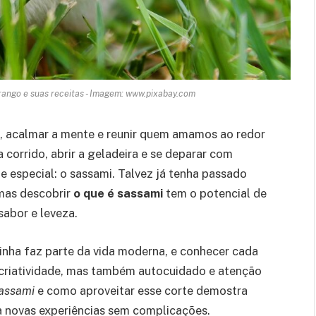
rango e suas receitas - Imagem: www.pixabay.com
, acalmar a mente e reunir quem amamos ao redor
corrido, abrir a geladeira e se deparar com
te especial: o sassami. Talvez já tenha passado
mas descobrir
o que é sassami
tem o potencial de
sabor e leveza.
zinha faz parte da vida moderna, e conhecer cada
 criatividade, mas também autocuidado e atenção
sassami
e como aproveitar esse corte demostra
ra novas experiências sem complicações.