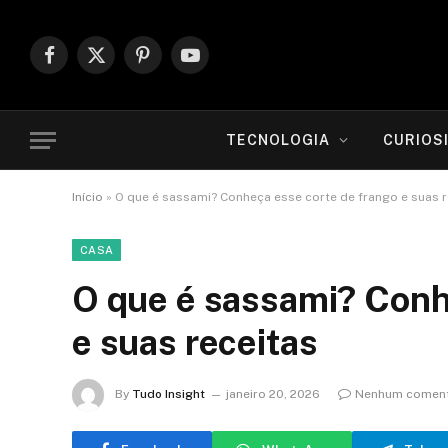
Facebook
X
Pinterest
YouTube
(Twitter)
TECNOLOGIA
CURIOS
Início
»
O que é sassami? Conheça esse corte de frango e suas r
CASA
O que é sassami? Conh
e suas receitas
By
Tudo Insight
janeiro 20, 2026
Nenhum coment