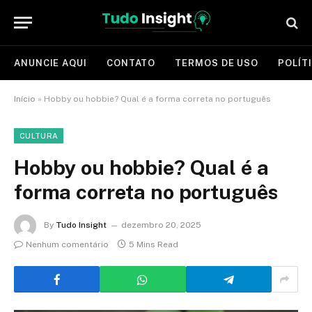
ANUNCIE AQUI
CONTATO
TERMOS DE USO
POLÍT
Início
»
Hobby ou hobbie? Qual é a forma correta no português
CULTURA
Hobby ou hobbie? Qual é a
forma correta no português
By
Tudo Insight
dezembro 20, 2025
Nenhum comentário
5 Mins Read