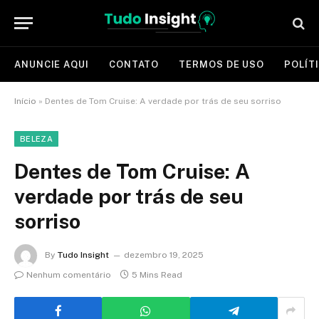
ANUNCIE AQUI
CONTATO
TERMOS DE USO
POLÍT
Início
»
Dentes de Tom Cruise: A verdade por trás de seu sorriso
BELEZA
Dentes de Tom Cruise: A
verdade por trás de seu
sorriso
By
Tudo Insight
dezembro 19, 2025
Nenhum comentário
5 Mins Read