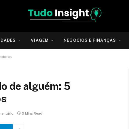
IDADES
VIAGEM
NEGOCIOS E FINANÇAS
ladores
do de alguém: 5
es
entário
5 Mins Read