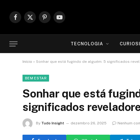
Facebook
X
Pinterest
YouTube
(Twitter)
TECNOLOGIA
CURIOS
Início
»
Sonhar que está fugindo de alguém: 5 significados reve
BEM ESTAR
Sonhar que está fugin
significados revelador
By
Tudo Insight
dezembro 26, 2025
Nenhum com