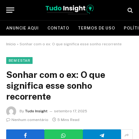
ANUNCIE AQUI
CONTATO
TERMOS DE USO
POLÍT
Início
»
Sonhar com o ex: O que significa esse sonho recorrente
BEM ESTAR
Sonhar com o ex: O que
significa esse sonho
recorrente
By
Tudo Insight
setembro 17, 2025
Nenhum comentário
5 Mins Read