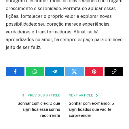
coragem e escolher todos os dias relações que tragam
crescimento e serenidade. Permita-se aplicar essas
lições, fortalecer o próprio valor e explorar novas
possibilidades: seu coração merece experiências
verdadeiras e transformadoras. Afinal, se há
aprendizados no amor, há sempre espaço para um novo
jeito de ser feliz.
Facebook
WhatsApp
Telegram
Twitter
Pinterest
Copy
Link
PREVIOUS ARTICLE
NEXT ARTICLE
Sonhar com o ex: O que
Sonhar com ex-marido: 5
significa esse sonho
significados que vão te
recorrente
surpreender