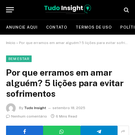
ANUNCIE AQUI
CONTATO
TERMOS DE USO
POLÍT
Início
»
Por que erramos em amar alguém? 5 lições para evitar sofrimentos
BEM ESTAR
Por que erramos em amar
alguém? 5 lições para evitar
sofrimentos
By
Tudo Insight
setembro 18, 2025
Nenhum comentário
6 Mins Read