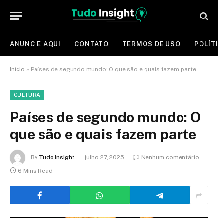
ANUNCIE AQUI
CONTATO
TERMOS DE USO
POLÍT
Início
»
Países de segundo mundo: O que são e quais fazem parte
CULTURA
Países de segundo mundo: O
que são e quais fazem parte
By
Tudo Insight
julho 27, 2025
Nenhum comentário
6 Mins Read