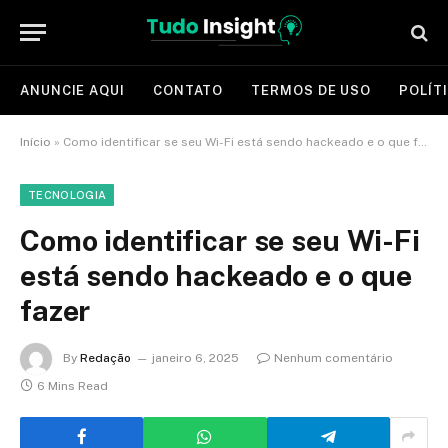
ANUNCIE AQUI
CONTATO
TERMOS DE USO
POLÍT
Início
»
Como identificar se seu Wi-Fi está sendo hackeado e o que fazer
TECNOLOGIA
Como identificar se seu Wi-Fi
está sendo hackeado e o que
fazer
By
Redação
janeiro 6, 2025
Nenhum comentário
6 Mins Read