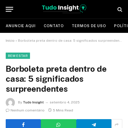
ANUNCIE AQUI
CONTATO
TERMOS DE USO
POLÍT
Início
»
Borboleta preta dentro de casa: 5 significados surpreendentes
BEM ESTAR
Borboleta preta dentro de
casa: 5 significados
surpreendentes
By
Tudo Insight
setembro 4, 2025
Nenhum comentário
5 Mins Read