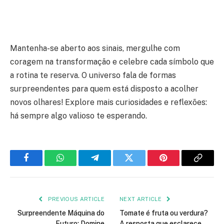
Mantenha-se aberto aos sinais, mergulhe com
coragem na transformação e celebre cada símbolo que
a rotina te reserva. O universo fala de formas
surpreendentes para quem está disposto a acolher
novos olhares! Explore mais curiosidades e reflexões:
há sempre algo valioso te esperando.
Facebook
WhatsApp
Telegram
Twitter
Pinterest
Copy
Link
PREVIOUS ARTICLE
NEXT ARTICLE
Surpreendente Máquina do
Tomate é fruta ou verdura?
Futuro: Domine
A resposta que esclarece