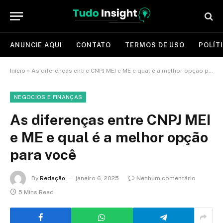
ANUNCIE AQUI
CONTATO
TERMOS DE USO
POLÍT
Início
»
As diferenças entre CNPJ MEI e ME e qual é a melhor opção para você
NEGOCIOS E FINANÇAS
As diferenças entre CNPJ MEI
e ME e qual é a melhor opção
para você
By
Redação
janeiro 6, 2025
Nenhum comentário
5 Mins Read