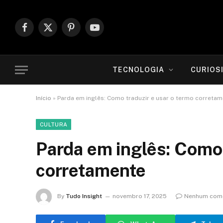
Facebook
X
Pinterest
YouTube
(Twitter)
TECNOLOGIA
CURIOS
Início
»
Parda em inglês: Como traduzir e usar o termo correta
CULTURA
Parda em inglês: Como 
corretamente
By
Tudo Insight
novembro 17, 2025
Nenhum come