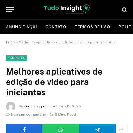
ANUNCIE AQUI
CONTATO
TERMOS DE USO
POLÍT
Início
»
Melhores aplicativos de edição de vídeo para iniciantes
CULTURA
Melhores aplicativos de
edição de vídeo para
iniciantes
By
Tudo Insight
outubro 15, 2025
Nenhum comentário
5 Mins Read