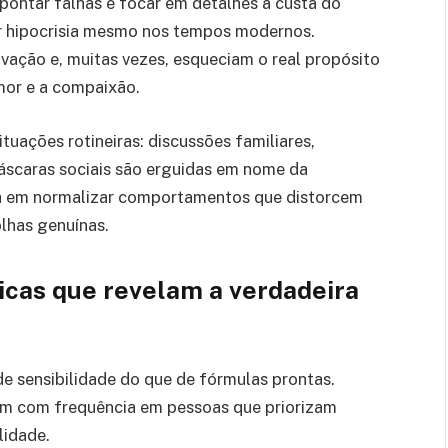
pontar falhas e focar em detalhes à custa do
car hipocrisia mesmo nos tempos modernos.
vação e, muitas vezes, esqueciam o real propósito
amor e a compaixão.
tuações rotineiras: discussões familiares,
máscaras sociais são erguidas em nome da
tá em normalizar comportamentos que distorcem
lhas genuínas.
ticas que revelam a verdadeira
de sensibilidade do que de fórmulas prontas.
cem com frequência em pessoas que priorizam
lidade.