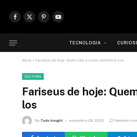
Facebook
X
Pinterest
YouTube
(Twitter)
TECNOLOGIA
CURIOS
Início
»
Fariseus de hoje: Quem são e como identificá-los
CULTURA
Fariseus de hoje: Quem
los
By
Tudo Insight
novembro 28, 2025
Nenhum com