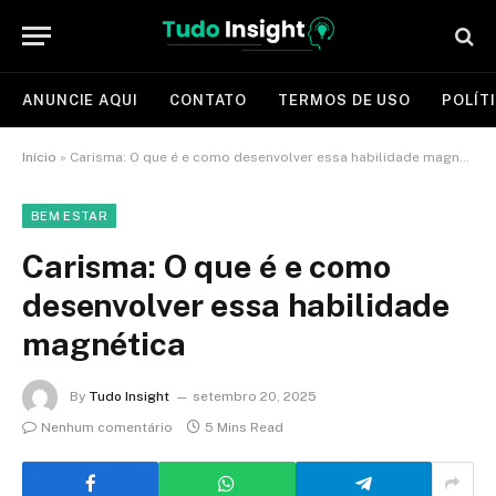
ANUNCIE AQUI
CONTATO
TERMOS DE USO
POLÍT
Início
»
Carisma: O que é e como desenvolver essa habilidade magnética
BEM ESTAR
Carisma: O que é e como
desenvolver essa habilidade
magnética
By
Tudo Insight
setembro 20, 2025
Nenhum comentário
5 Mins Read