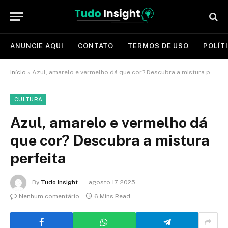
ANUNCIE AQUI
CONTATO
TERMOS DE USO
POLÍT
Início
»
Azul, amarelo e vermelho dá que cor? Descubra a mistura perfeita
CULTURA
Azul, amarelo e vermelho dá
que cor? Descubra a mistura
perfeita
By
Tudo Insight
agosto 17, 2025
Nenhum comentário
6 Mins Read