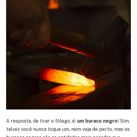
A resposta, de tirar o fôlego, é:
um buraco negro
! Sim,
talvez você nunca toque um, nem veja de perto, mas os