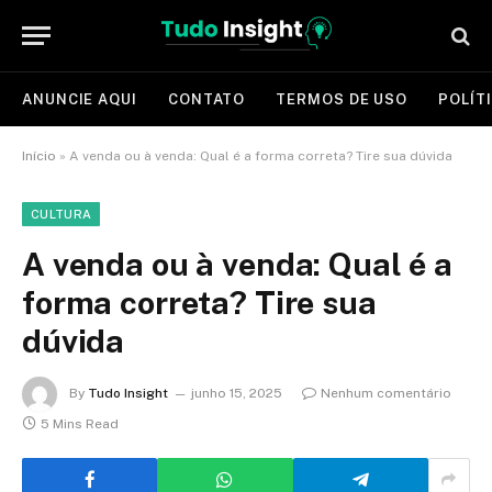
ANUNCIE AQUI
CONTATO
TERMOS DE USO
POLÍT
Início
»
A venda ou à venda: Qual é a forma correta? Tire sua dúvida
CULTURA
A venda ou à venda: Qual é a
forma correta? Tire sua
dúvida
By
Tudo Insight
junho 15, 2025
Nenhum comentário
5 Mins Read