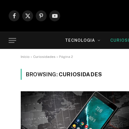
Facebook
X
Pinterest
YouTube
(Twitter)
TECNOLOGIA
CURIOS
Início
»
Curiosidades
»
Página 2
BROWSING:
CURIOSIDADES