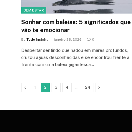
BEM ESTAR
Sonhar com baleias: 5 significados que
vão te emocionar
By
Tudo Insight
janeiro 28, 2026
0
Despertar sentindo que nadou em mares profundos,
cruzou águas desconhecidas e se encontrou frente a
frente com uma baleia gigantesca…
Previous
…
Next
1
2
3
4
24