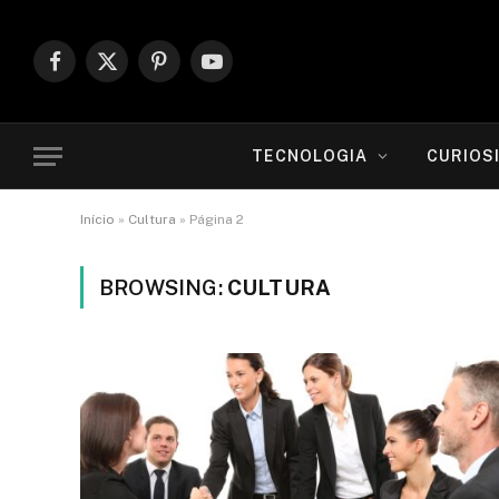
Facebook
X
Pinterest
YouTube
(Twitter)
TECNOLOGIA
CURIOS
Início
»
Cultura
»
Página 2
BROWSING:
CULTURA