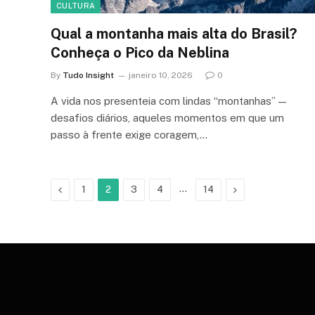
CULTURA
Qual a montanha mais alta do Brasil?
Conheça o Pico da Neblina
By
Tudo Insight
janeiro 10, 2026
0
A vida nos presenteia com lindas “montanhas” —
desafios diários, aqueles momentos em que um
passo à frente exige coragem,…
Previous
…
Next
1
2
3
4
14